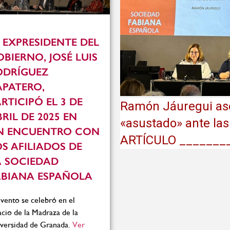
 EXPRESIDENTE DEL
BIERNO, JOSÉ LUIS
ODRÍGUEZ
APATERO,
RTICIPÓ EL 3 DE
Ramón Jáuregui as
RIL DE 2025 EN
«asustado» ante la
N ENCUENTRO CON
ARTÍCULO _______
S AFILIADOS DE
A SOCIEDAD
ABIANA ESPAÑOLA
evento se celebró en el
acio de la Madraza de la
versidad de Granada.
Ver