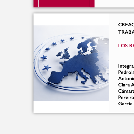
CREAC
TRAB
LOS R
Integra
Pedrola
Antoni
Clara A
Cámara
Pereira
García