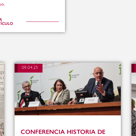
eo
.
R
TÍCULO
09.04.25
CONFERENCIA HISTORIA DE