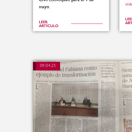
víd
mayo.
LEE
LEER
AR
ARTÍCULO
09.04.25