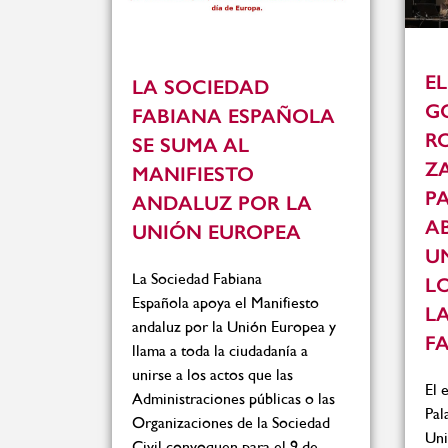
EL
LA SOCIEDAD
GO
FABIANA ESPAÑOLA
R
SE SUMA AL
Z
MANIFIESTO
PA
ANDALUZ POR LA
AB
UNIÓN EUROPEA
U
La Sociedad Fabiana
LO
Española apoya el Manifiesto
L
andaluz por la Unión Europea y
F
llama a toda la ciudadanía a
unirse a los actos que las
El 
Administraciones públicas o las
Pal
Organizaciones de la Sociedad
Uni
Civil convoquen para el 9 de